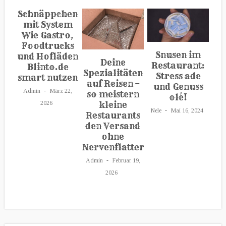
Schnäppchen
mit System
Wie Gastro,
Foodtrucks
Snusen im
und Hofläden
Deine
Restaurant:
Blinto.de
Spezialitäten
Stress ade
smart nutzen
auf Reisen –
und Genuss
Admin
März 22,
so meistern
olé!
2026
kleine
Nele
Mai 16, 2024
Restaurants
den Versand
ohne
Nervenflattern
Admin
Februar 19,
2026