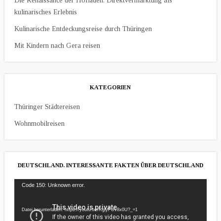
Die Renaissance der Hofläden: Direktvermarktung als
kulinarisches Erlebnis
Kulinarische Entdeckungsreise durch Thüringen
Mit Kindern nach Gera reisen
KATEGORIEN
Thüringer Städtereisen
Wohnmobilreisen
DEUTSCHLAND. INTERESSANTE FAKTEN ÜBER DEUTSCHLAND
Video-
Code 150: Unknown error.
Player
Datei herunterladen: https://youtu.be/RglyFUv8x0U?_=1